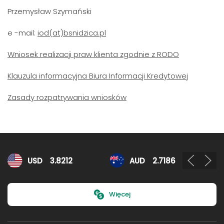
Przemysław Szymański
e -mail:
iod(at)bsnidzica.pl
Wniosek realizacji praw klienta zgodnie z RODO
Klauzula informacyjna Biura Informacji Kredytowej
Zasady rozpatrywania wniosków
Kursy walut
USD
3.8212
AUD
2.7186
Więcej