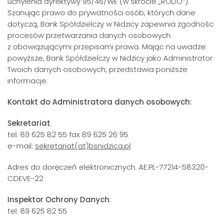
uchylenia dyrektywy 95/46/WE (w skrócie „RODO”).
Szanując prawo do prywatności osób, których dane
dotyczą, Bank Spółdzielczy w Nidzicy zapewnia zgodnośc
procesów przetwarzania danych osobowych
z obowiązującymi przepisami prawa. Mając na uwadze
powyższe, Bank Spółdzielczy w Nidzicy jako Administrator
Twoich danych osobowych, przedstawia poniższe
informacje:
Kontakt do Administratora danych osobowych:
Sekretariat
:
tel. 89 625 82 55 fax 89 625 26 95
e-mail:
sekretariat(at)bsnidzica.pl
Adres do doręczeń elektronicznych: AE:PL-77214-58320-
CDEVE-22
Inspektor Ochrony Danych
:
tel. 89 625 82 55