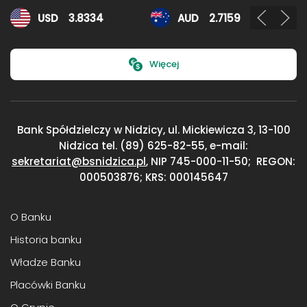
Kursy walut
USD
3.8334
AUD
2.7159
Więcej
Bank Spółdzielczy w Nidzicy, ul. Mickiewicza 3,
13-100
Nidzica
tel. (89) 625-82-55, e-mail:
sekretariat@bsnidzica.pl
,
NIP 745-000-11-50;
REGON:
000503876; KRS: 000145647
O Banku
Historia banku
Władze Banku
Placówki Banku