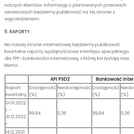
naszych Klientów. Informację o planowanych przerwach
serwisowych będziemy publikować na tej stronie z
wyprzedzeniem.
5. RAPORTY
Na naszej stronie internetowej będziemy publikować
kwartalne raporty wydajnościowe interfejsu specjalnego
dla TPP i bankowości internetowej, z której korzystają nasi
klienci.
API PSD2
Bankowość inte
Raport
Dostępność
Niedostępność
Dostępność
Niedo
kwartalny
(%)
(%)
(%)
(%)
01.01.2022
r. -
99,64
0,36
99,64
0,36
31.12.2022
r.
14.12.2021