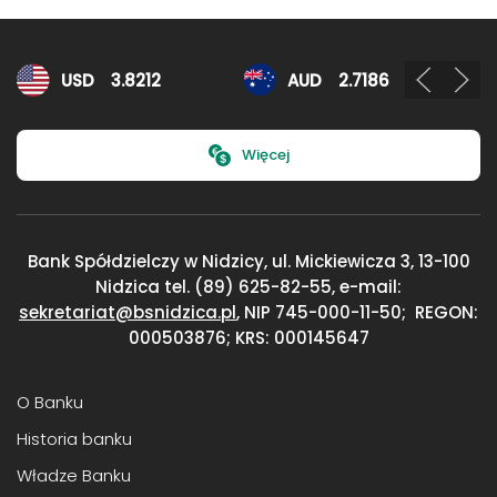
Kursy walut
USD
3.8212
AUD
2.7186
Więcej
Bank Spółdzielczy w Nidzicy, ul. Mickiewicza 3,
13-100
Nidzica
tel. (89) 625-82-55, e-mail:
sekretariat@bsnidzica.pl
,
NIP 745-000-11-50;
REGON:
000503876; KRS: 000145647
O Banku
Historia banku
Władze Banku