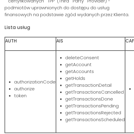
certyfikowanych TPP (Third Party Provider) -
podmiotów uprawnionych do dostępu do usług
finansowych na podstawie zgód wydanych przez Klienta.
Lista usług
AUTH
AIS
CA
deleteConsent
getAccount
getAccounts
getHolds
authorizationCode
getTransactionDetail
authorize
getTransactionsCancelled
token
getTransactionsDone
getTransactionsPending
getTransactionsRejected
getTransactionsScheduled