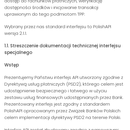
dostęp do rachunków płatniczych, weryfikację
dostępności środków i inicjowanie transakcji
uprawionym do tego podmiotom TPP.
Wybrany przez nas standard interfejsu to PolishAPI
wersja 2.1.1.
1.1. Streszczenie dokumentacji technicznej interfejsu
specjalnego
Wstęp
Prezentujemy Państwu interfejs API utworzony zgodnie z
Dyrektywą usług płatniczych (PSD2), którego celem jest
udostępnienie bezpiecznego i łatwego w użyciu
zestawu usług finansowych udostępnianych przez Bank.
Prezentowany interfejs jest zgodny z standardem
PolishAPI opracowanym przez Związek Banków Polskich
celem implementacji dyrektywy PSD2 na terenie Polski.
Interfejs API został zbudowany zgodnie z najnowszymi