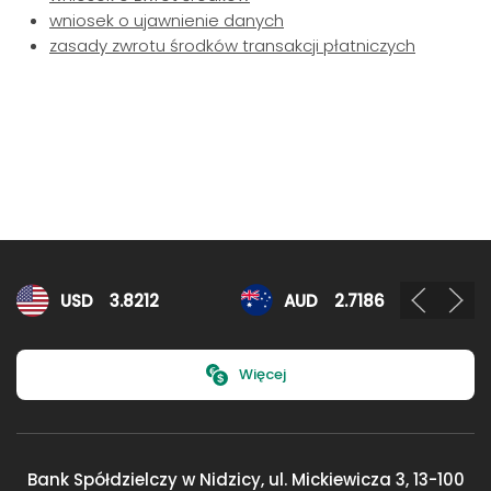
wniosek o ujawnienie danych
zasady zwrotu środków transakcji płatniczych
Kursy walut
USD
3.8212
AUD
2.7186
Więcej
Bank Spółdzielczy w Nidzicy, ul. Mickiewicza 3,
13-100