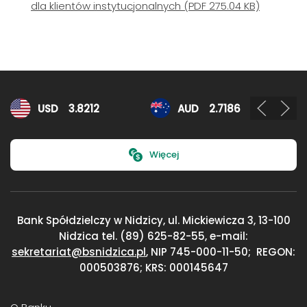
dla klientów instytucjonalnych (PDF 275.04 KB)
Kursy walut
USD
3.8212
AUD
2.7186
Więcej
Bank Spółdzielczy w Nidzicy, ul. Mickiewicza 3,
13-100
Nidzica
tel. (89) 625-82-55, e-mail:
sekretariat@bsnidzica.pl
,
NIP 745-000-11-50;
REGON:
000503876; KRS: 000145647