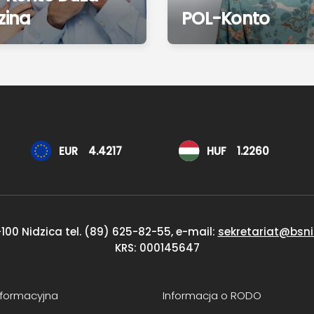
zina
POL-Konto
EUR
4.4217
HUF
1.2260
-100 Nidzica
tel. (89) 625-82-55, e-mail:
sekretariat@bsni
KRS: 000145647
Informacyjna
Informacja o RODO