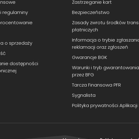
ansowe
Zastrzeganie kart
 i regulaminy
Bezpieczeństwo
oprocentowanie
Zasady zwrotu środków transa
płatniczych
Informacja o trybie zgłaszani
a o sprzedaży
reklamacji oraz zgłoszeń
ść
Gwarancje BGK
nie dostępności
Warunki i tryb gwarantowani
onicznej
przez BFG
Tarcza Finansowa PFR
Sygnalista
Polityka prywatności Aplikacji