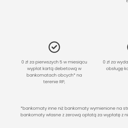
0 zł za pierwszych 5 w miesiącu
0 zł za wyd
wypłat kartą debetową w
obsługę k
bankomatach obcych* na
terenie RP,
*bankomaty inne niż bankomaty wymienione na stro
bankomaty własne z zerową opłatą za wypłatę z ni