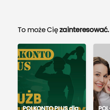
To może Cię
zainteresować.
POLKONTO PLUS dla
POL