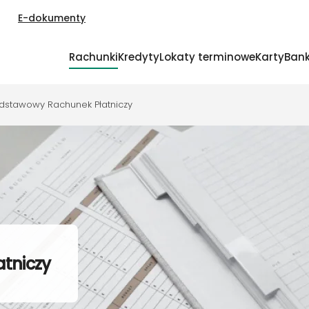
E-dokumenty
Rachunki
Kredyty
Lokaty terminowe
Karty
Bank
dstawowy Rachunek Płatniczy
tniczy