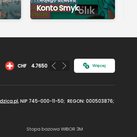
Konto Smyk
K
CHF
4.7650
GBP
5.1784
Więcej
dzica.pl
,
NIP 745-000-11-50;
REGON: 000503876;
Stopa bazowa WIBOR 3M