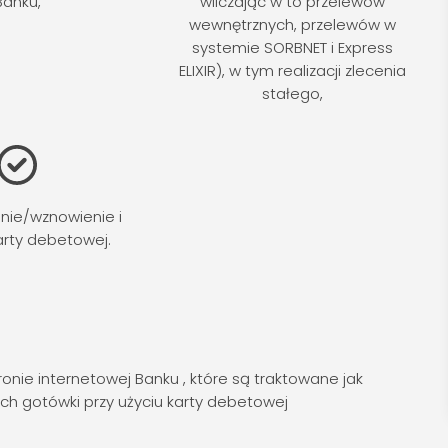
Banku,
wliczając w to przelewów
wewnętrznych, przelewów w
systemie SORBNET i Express
ELIXIR), w tym realizacji zlecenia
stałego,
anie/wznowienie i
arty debetowej.
nie internetowej Banku , które są traktowane jak
ch gotówki przy użyciu karty debetowej