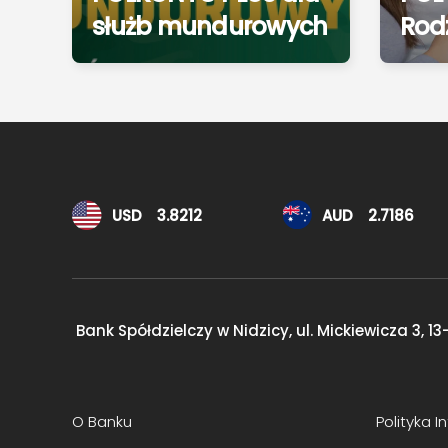
służb mundurowych
Rod
Kursy walut
USD
3.8212
AUD
2.7186
Bank Spółdzielczy w Nidzicy, ul. Mickiewicza 3,
13
O Banku
Polityka 